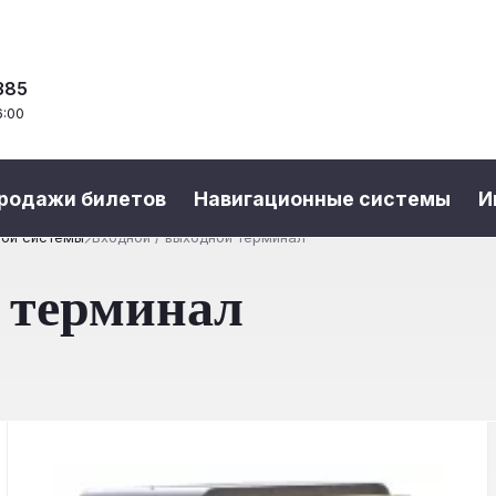
385
6:00
продажи билетов
Навигационные системы
И
ной системы
Входной / выходной терминал
й терминал