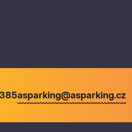
 385
asparking@asparking.cz