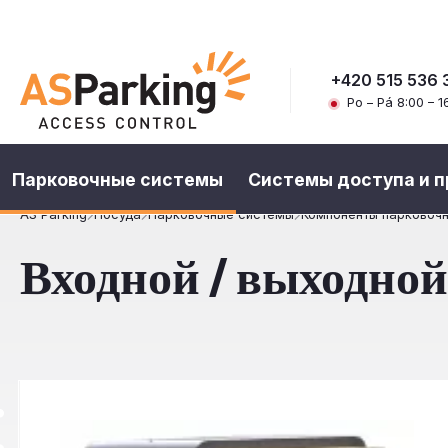
+420 515 536 
Po – Pá 8:00 – 1
Парковочные системы
Системы доступа и 
AS Parking
Посуда
Парковочные системы
Компоненты парковоч
Входной / выходно