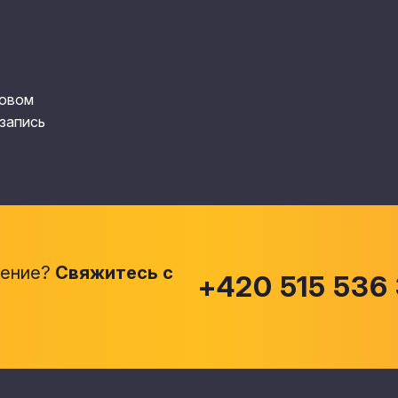
говом
 запись
шение?
Свяжитесь с
+420 515 536