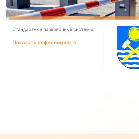
Стандартные парковочные системы
Показать референцию