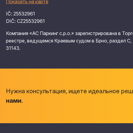
IČ: 25532961
DIČ: CZ25532961
Компания «АС Паркинг с.р.о.» зарегистрирована в Тор
реестре, ведущемся Краевым судом в Брно, раздел C,
31143.
Нужна консультация, ищете идеальное ре
нами
.
Copyright © 2026, AS Parking s.r.o.