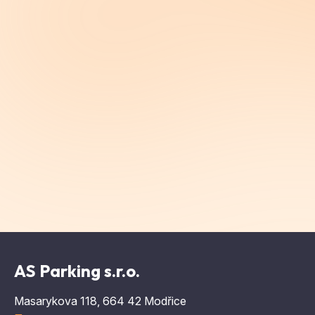
AS Parking s.r.o.
Masarykova 118, 664 42 Modřice
Показать на карте