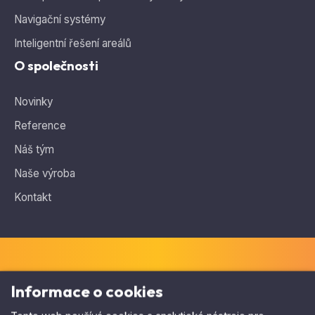
Navigační systémy
Inteligentní řešení areálů
O společnosti
Novinky
Reference
Náš tým
Naše výroba
Kontakt
Informace o cookies
Tento web používá cookies a analytické nástroje pro
Potřebujete poradit, hledáte ideální řešení?
sledování návštěvnosti, které mohou obsahovat osobní
Ozvěte se nám
.
údaje. Zároveň je vám také personalizován obsah a
zobrazeny relevantní nabídky pomoci cílené reklamy na