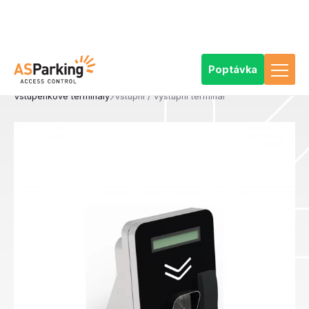
Poptávka
AS Parking
Výrobky
Přístupové a vstupenkové systémy
Komponenty přístupových a vstupenkových systémů
Vstupenkové terminály
Vstupní / výstupní terminál