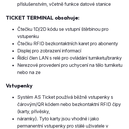
příslušenstvím, včetně funkce datové stanice
TICKET TERMINAL obsahuje:
Čtečku 1D/2D kódu se vstupní štěrbinou pro
vstupenku
Čtečku RFID bezkontaktních karet pro abonenty
Displej pro zobrazení informací
Řídící člen LAN s relé pro ovládání turniketu/branky
Nerezové provedení pro uchycení na tělo turniketu
nebo na ze
Vstupenky
Systém AS Ticket používá běžně vstupenky s
čárovým/QR kódem nebo bezkontaktní RFID čipy
(karty, přívěsky,
náramky). Tyto karty jsou vhodné i jako
permanentní vstupenky pro stálé uživatele v