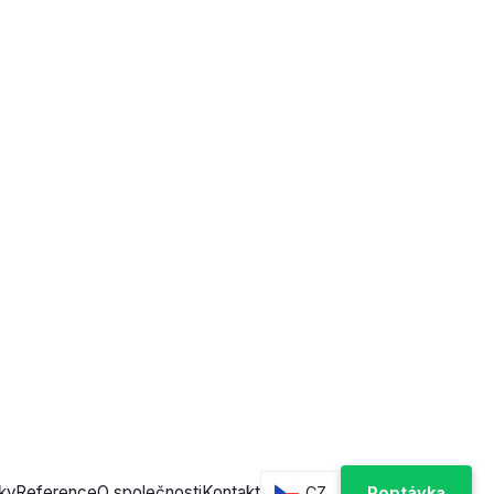
cí systém
é a automatické závory
vé parkovací terminály
y