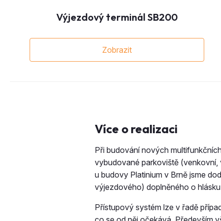
Výjezdový terminál SB200
Zobrazit
Více o realizaci
Při budování nových multifunkčních
vybudované parkoviště (venkovní, vn
u budovy Platinium v Brně jsme dod
výjezdového) doplněného o hlásku a
Přístupový systém lze v řadě případ
co se od něj očekává. Především vš