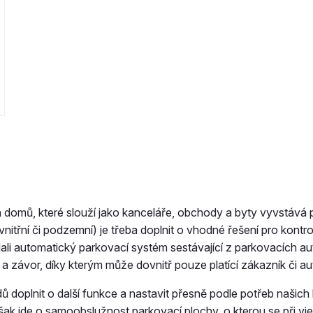
 domů, které slouží jako kanceláře, obchody a byty vyvstává 
itřní či podzemní) je třeba doplnit o vhodné řešení pro kontro
ali automatický parkovací systém sestávající z parkovacích 
 závor, díky kterým může dovnitř pouze platící zákazník či a
ů doplnit o další funkce a nastavit přesně podle potřeb našich 
ak jde o samoobslužnost parkovací plochy, o kterou se při vj