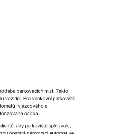
potřeba parkovacích míst. Takto
lu vozidel. Pro venkovní parkoviště
automatů (vjezdového a
utorizovaná osoba.
klientů, aby parkoviště splňovalo,
ezdu postará parkovací automat ve