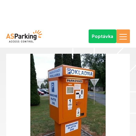
Poptávka
AS Parking
Reference
Výrobky
Automatické parkovací systémy
Typy parkovacích řešení
Standardní parkovací systém
Parkovací systém pro nemocnici v Opavě