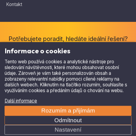
Kontakt
Informace o cookies
Tento web používá cookies a analytické nástroje pro
Potřebujete poradit, hledáte ideální řešení?
sledování návštěvnosti, které mohou obsahovat osobní
Ozvěte se nám
.
údaje. Zároveň je vám také personalizován obsah a
zobrazeny relevantní nabídky pomoci cílené reklamy na
+420 515 536 385
dalších webech. Kliknutím na tlačítko rozumím, souhlasíte s
využíváním cookies a předáním údajů o chování na webu.
asparking@asparking.cz
Další informace
Rozumím a přijímám
Odmítnout
Copyright © 2026, AS Parking s.r.o.
Nastavení