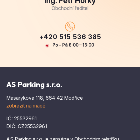
Ing. Petr Horký
Obchodní ředitel
+420 515 536 385
Po – Pá 8:00 – 16:00
AS Parking s.r.o.
Masarykova 118, 664 42 Modřice
zobrazit na mapě
IČ: 25532961
DIČ: CZ25532961
AS Parking s.r.o. je zapsána v Obchodním rejstříku