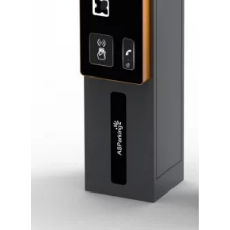
Výjezdový terminál SB200