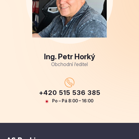
Ing. Petr Horký
Obchodní ředitel
+420 515 536 385
Po – Pá 8:00 – 16:00
AS Parking s.r.o.
Masarykova 118, 664 42 Modřice
zobrazit na mapě