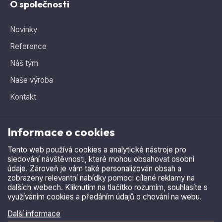
Reference
Náš tým
Naše výroba
Kontakt
Informace o cookies
Tento web používá cookies a analytické nástroje pro
Potřebujete poradit, hledáte ideální řešení?
sledování návštěvnosti, které mohou obsahovat osobní
Ozvěte se nám
.
údaje. Zároveň je vám také personalizován obsah a
zobrazeny relevantní nabídky pomoci cílené reklamy na
+420 515 536 385
dalších webech. Kliknutím na tlačítko rozumím, souhlasíte s
využíváním cookies a předáním údajů o chování na webu.
asparking@asparking.cz
Další informace
Rozumím a přijímám
Odmítnout
Copyright © 2026, AS Parking s.r.o.
Nastavení