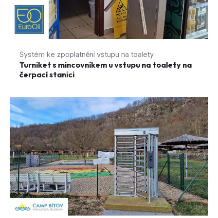
Systém ke zpoplatnění vstupu na toalety
Turniket s mincovníkem u vstupu na toalety na
čerpací stanici
Přístupový systém ke kontrole vstupů
Plnorozměrný turniket zpoplatňující vstup na