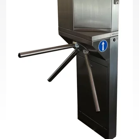
Turniket tripod s mincovním
automatem