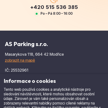
AS Parking s.r.o.
Masarykova 118, 664 42 Modřice
zobrazit na mapě
IČ: 25532961
DIČ: CZ25532961
Informace o cookies
AS Parking s.r.o. je zapsána v Obchodním rejstříku
Tento web používá cookies a analytické nástroje pro
vedeném Krajským soudem v Brně, odd. C, vložka
sledování návštěvnosti, které mohou obsahovat osobní
31143
údaje. Zároveň je vám také personalizován obsah a
zobrazeny relevantní nabídky pomoci cílené reklamy na
dalších webech. Kliknutím na tlačítko rozumím, souhlasíte s
Výrobky
využíváním cookies a předáním údajů o chování na webu.
Další informace
Automatické parkovací systémy