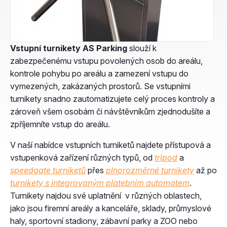
Vstupní turnikety AS Parking
slouží k
zabezpečenému vstupu povolených osob do areálu,
kontrole pohybu po areálu a zamezení vstupu do
vymezených, zakázaných prostorů. Se vstupními
turnikety snadno zautomatizujete celý proces kontroly a
zároveň všem osobám či návštěvníkům zjednodušíte a
zpříjemníte vstup do areálu.
V naší nabídce vstupních turniketů najdete přístupová a
vstupenková zařízení různých typů, od
tripod
a
speedgate turniketů
přes
plnorozměrné turnikety
až po
turnikety s integrovaným platebním automatem
.
Turnikety najdou své uplatnění v různých oblastech,
jako jsou firemní areály a kanceláře, sklady, průmyslové
haly, sportovní stadiony, zábavní parky a ZOO nebo