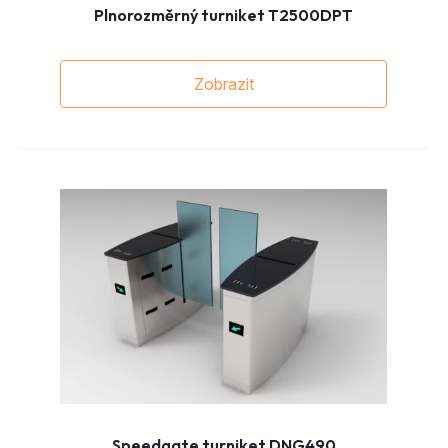
Plnorozměrný turniket T2500DPT
Zobrazit
Speedgate turniket DNG490