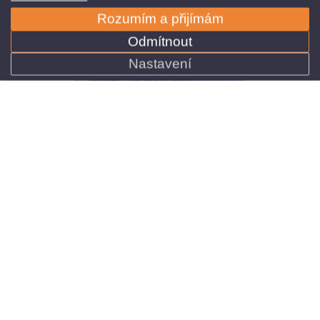
Nastavení
Ing. Petr Horký
Obchodní ředitel
+420 515 536 385
Po – Pá 8:00 – 16:00