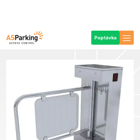
Poptávka
AS Parking
Výrobky
Přístupové a vstupenkové systémy
Komponenty přístupových a vstupenkových systémů
Vstupní turnikety
Vstupní branky a rotační turnikety
Motorová branka SWG-28