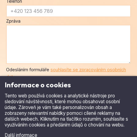
Telefon
Zpráva
Informace o cookies
Odesláním formuláře
souhlasíte se zpracováním osobních
Tento web používá cookies a analytické nástroje pro
sledování návštěvnosti, které mohou obsahovat osobní
dat
.
údaje. Zároveň je vám také personalizován obsah a
zobrazeny relevantní nabídky pomoci cílené reklamy na
dalších webech. Kliknutím na tlačítko rozumím, souhlasíte s
využíváním cookies a předáním údajů o chování na webu.
Další informace
Rozumím a přijímám
Odmítnout