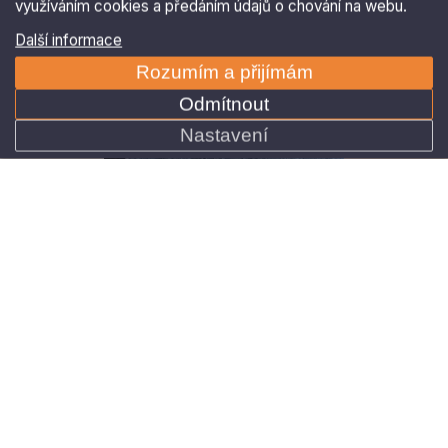
Odmítnout
Nastavení
Ing. Petr Horký
Obchodní ředitel
+420 515 536 385
Po – Pá 8:00 – 16:00