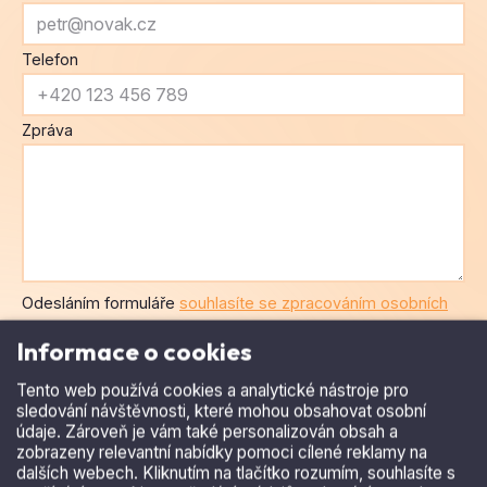
Telefon
Zpráva
Informace o cookies
Odesláním formuláře
souhlasíte se zpracováním osobních
Tento web používá cookies a analytické nástroje pro
sledování návštěvnosti, které mohou obsahovat osobní
dat
.
údaje. Zároveň je vám také personalizován obsah a
zobrazeny relevantní nabídky pomoci cílené reklamy na
dalších webech. Kliknutím na tlačítko rozumím, souhlasíte s
využíváním cookies a předáním údajů o chování na webu.
Další informace
Rozumím a přijímám