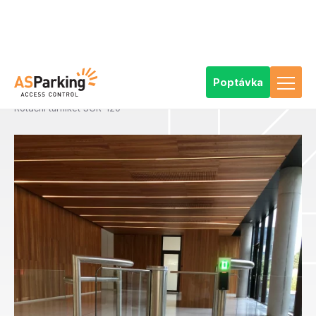
Poptávka
AS Parking
Výrobky
Přístupové a vstupenkové systémy
Komponenty přístupových a vstupenkových systémů
Vstupní turnikety
Vstupní branky a rotační turnikety
Rotační turniket SGR-120