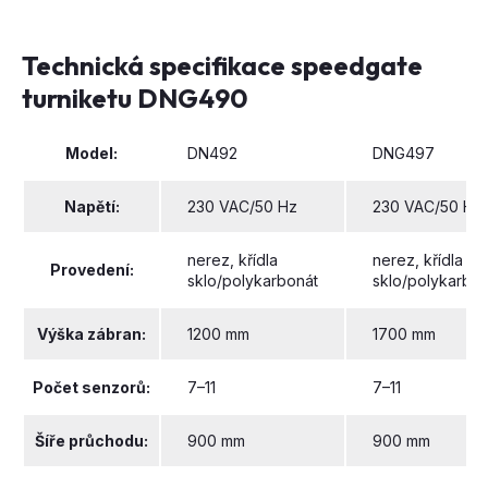
Technická specifikace speedgate
turniketu DNG490
Model:
DN492
DNG497
Napětí:
230 VAC/50 Hz
230 VAC/50 Hz
nerez, křídla
nerez, křídla
Provedení:
sklo/polykarbonát
sklo/polykarbon
Výška zábran:
1200 mm
1700 mm
Počet senzorů:
7–11
7–11
Šíře průchodu:
900 mm
900 mm