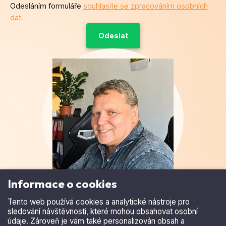
Odesláním formuláře
souhlasíte se zpracováním osobních
dat
.
Informace o cookies
Tento web používá cookies a analytické nástroje pro
Ing. Petr Horký
sledování návštěvnosti, které mohou obsahovat osobní
údaje. Zároveň je vám také personalizován obsah a
Obchodní ředitel