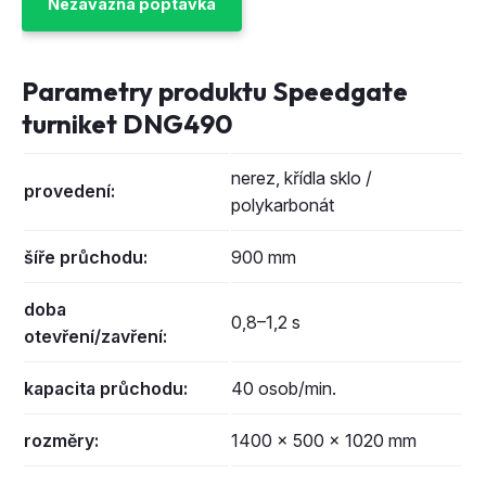
Nezávazná poptávka
Parametry produktu Speedgate
turniket DNG490
nerez, křídla sklo /
provedení:
polykarbonát
šíře průchodu:
900 mm
doba
0,8–1,2 s
otevření/zavření:
kapacita průchodu:
40 osob/min.
rozměry:
1400 × 500 × 1020 mm