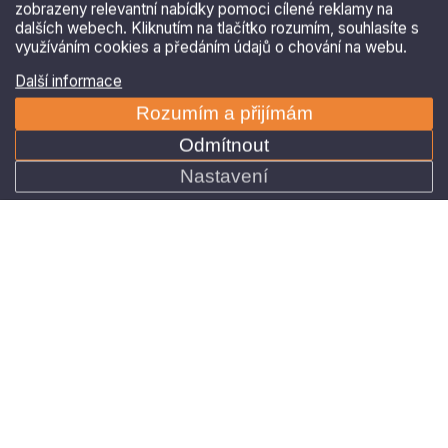
zobrazeny relevantní nabídky pomoci cílené reklamy na
dalších webech. Kliknutím na tlačítko rozumím, souhlasíte s
využíváním cookies a předáním údajů o chování na webu.
Další informace
+420 515 536 385
Rozumím a přijímám
Po – Pá 8:00 – 16:00
Odmítnout
Nastavení
AS Parking s.r.o.
Masarykova 118, 664 42 Modřice
zobrazit na mapě
IČ: 25532961
DIČ: CZ25532961
AS Parking s.r.o. je zapsána v Obchodním rejstříku
vedeném Krajským soudem v Brně, odd. C, vložka