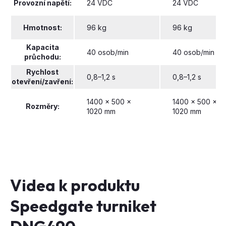
Provozní napětí:
24 VDC
24 VDC
Hmotnost:
96 kg
96 kg
Kapacita
40 osob/min
40 osob/min
průchodu:
Rychlost
0,8–1,2 s
0,8–1,2 s
otevření/zavření:
1400 x 500 x
1400 x 500 x
Rozměry:
1020 mm
1020 mm
Videa k produktu
Speedgate turniket